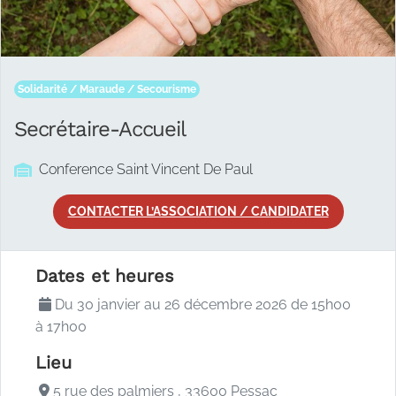
Solidarité / Maraude / Secourisme
Secrétaire-Accueil
Conference Saint Vincent De Paul
CONTACTER L’ASSOCIATION / CANDIDATER
Description de l'a
Dates et heures
Du 30 janvier au 26 décembre 2026 de 15h00
à 17h00
Lieu
5 rue des palmiers , 33600 Pessac