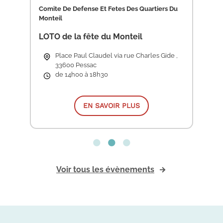
Comite De Defense Et Fetes Des Quartiers Du
Comite De Defense Et Fetes Des Quartiers Du
ASSOCIATION FAMILLES D'AFRIQUE
Monteil
Monteil
INAUGURATION AFA
Vide-greniers
LOTO de la fête du Monteil
30 Avenue Pierre Castaing, 33600 Pessac
Place Paul Claudel via rue Charles Gide,
Place Paul Claudel via rue Charles Gide ,
de 18h00 à 23h30
33600 Pessac
33600 Pessac
de 8h00 à 18h00
de 14h00 à 18h30
EN SAVOIR PLUS
EN SAVOIR PLUS
EN SAVOIR PLUS
Voir tous les évènements