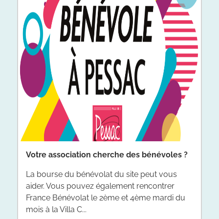
Formations bénévoles
Votre association cherche des bénévoles ?
Fermeture de la Villa Clément V
Du wifi dans les salles
Un guide pour accompagner les
associations
FORMATIONS BENEVOLES : Le programme
La bourse du bénévolat du site peut vous
Fermeture de la villa Clément V du 3 au 14
Les salles municipales connectées se
de formation 2025_2026 est disponible
aider. Vous pouvez également rencontrer
août inclus
multiplient sur la commune.
Ce guide pratique est à destination des
France Bénévolat le 2ème et 4ème mardi du
associations pessacaises, afin de les aider
mois à la Villa C...
dans l'organisation de leurs manifestations.