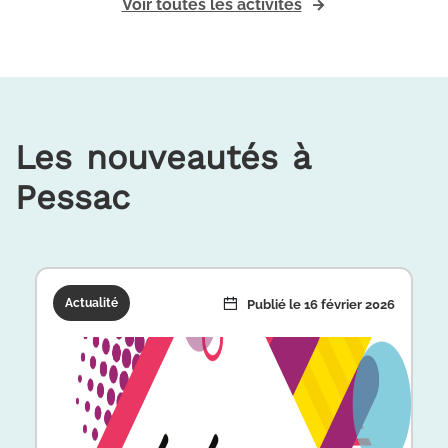
Voir toutes les activités
Les nouveautés à
Pessac
Actualité
Actualité
Actualité
Actualité
Actualité
Publié le 3 septembre 2025
Publié le 16 février 2026
Publié le 24 mars 2020
Publié le 2 juin 2026
Publié le 7 juin 2024