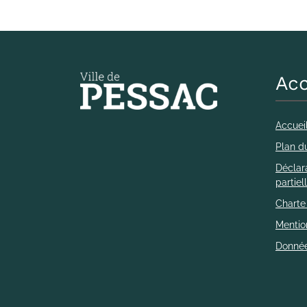
Acc
Accuei
Plan du
Déclara
partie
Charte
Mentio
Donnée