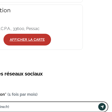
tion
.C.P.A., 33600, Pessac
AFFICHER LA CARTE
es réseaux sociaux
ion*
(1 fois par mois)