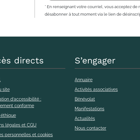
* En renseignant votre courriel, vous acceptez de 
désabonner à tout moment via le lien de désinscrip
ès directs
S’engager
l
Annuaire
 site
Activités associatives
tion d’accessibilité :
Bénévolat
llement conforme
Manifestations
 éthique
Actualités
ns légales et CGU
Nous contacter
s personnelles et cookies