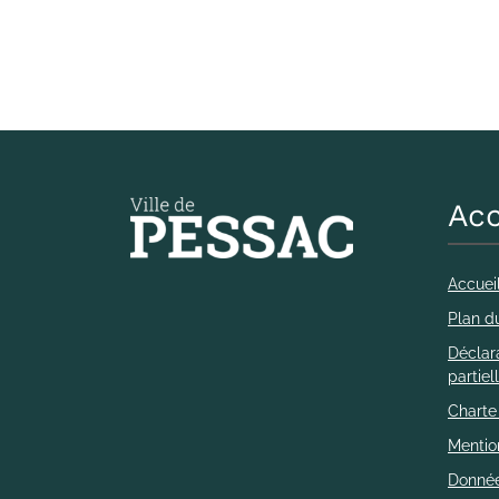
Acc
Accuei
Plan du
Déclara
partie
Charte
Mentio
Donnée