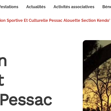
festations
Actualités
Activités associatives
Bén
tion Sportive Et Culturelle Pessac Alouette Section Kendo'
n
t
 Pessac