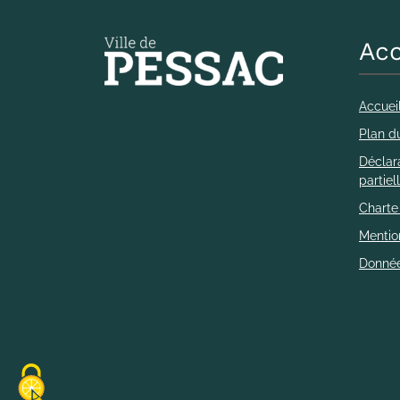
Acc
Accuei
Plan du
Déclara
partie
Charte
Mentio
Donnée