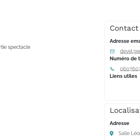
Contact
Adresse ema
rtie spectacle
devel.ge
Numéro de 
060760
Liens utiles
Localisa
Adresse
Salle Lé