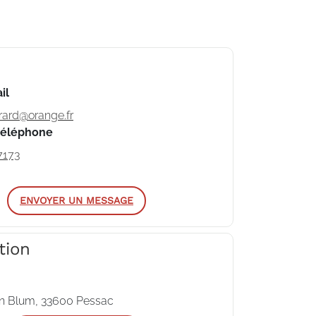
il
rard@orange.fr
téléphone
7173
ENVOYER UN MESSAGE
tion
on Blum, 33600 Pessac