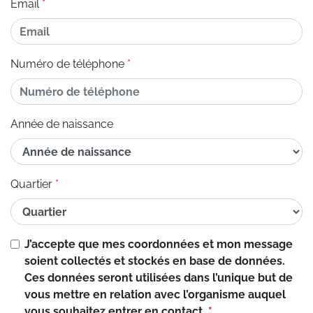
Email
Numéro de téléphone
Année de naissance
Quartier
Si vous
J’accepte que mes coordonnées et mon message
êtes un
soient collectés et stockés en base de données.
être
Ces données seront utilisées dans l’unique but de
humain,
vous mettre en relation avec l’organisme auquel
ignorez
vous souhaitez entrer en contact.