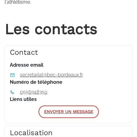
l'athlétisme.
Les contacts
Contact
Adresse email
secretariat@bec-bordeaux.fr
Numéro de téléphone
0556918350
Liens utiles
ENVOYER UN MESSAGE
Localisation