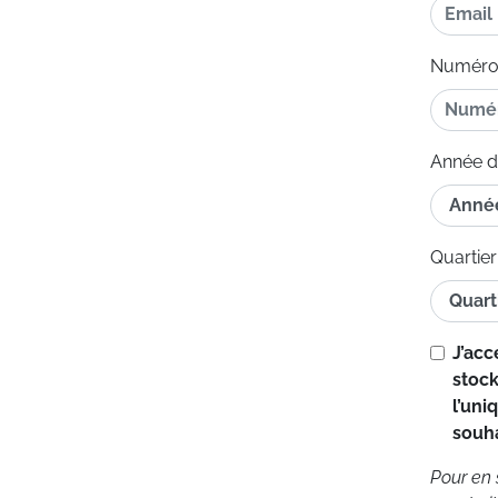
Numéro 
Année d
Quartier
J’ac
stock
l’uni
souha
Pour en 