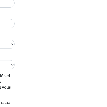
tés et
s
l vous
 et sur