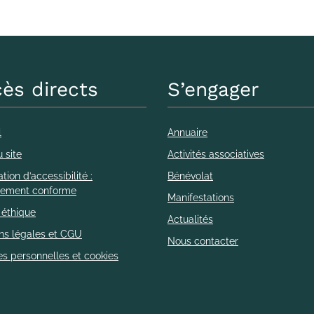
ès directs
S’engager
l
Annuaire
 site
Activités associatives
tion d’accessibilité :
Bénévolat
llement conforme
Manifestations
 éthique
Actualités
ns légales et CGU
Nous contacter
s personnelles et cookies