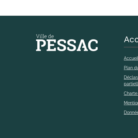
Acc
Accuei
Plan du
Déclara
partie
Charte
Mentio
Donnée