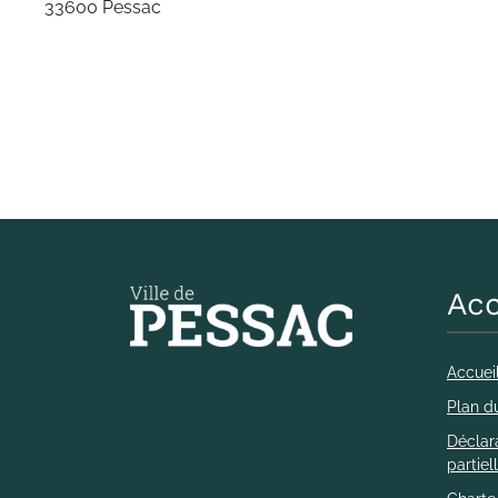
33600 Pessac
Acc
Accuei
Plan du
Déclara
partie