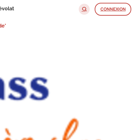
évolat
CONNEXION
de'