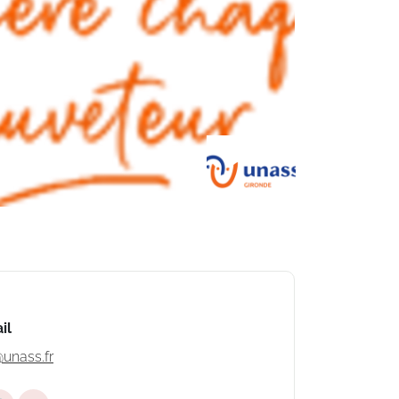
il
unass.fr