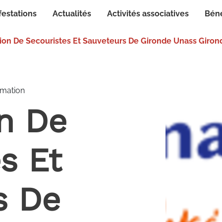
festations
Actualités
Activités associatives
Bén
tion De Secouristes Et Sauveteurs De Gironde Unass Giron
rmation
on De
s Et
s De