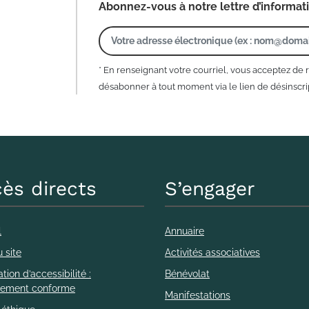
Abonnez-vous à notre lettre d’informat
* En renseignant votre courriel, vous acceptez de 
désabonner à tout moment via le lien de désinscrip
ès directs
S’engager
l
Annuaire
 site
Activités associatives
tion d’accessibilité :
Bénévolat
llement conforme
Manifestations