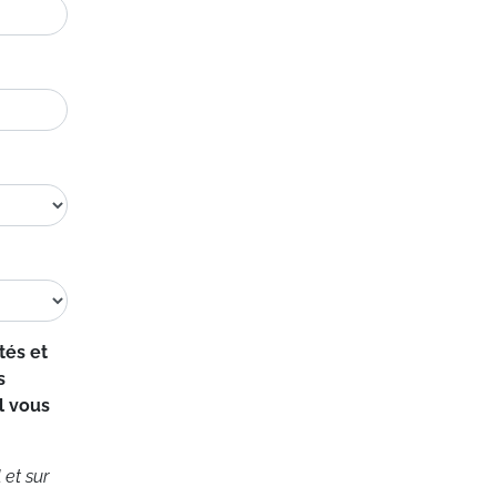
tés et
s
l vous
 et sur