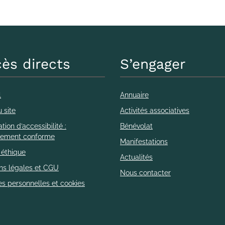
ès directs
S’engager
l
Annuaire
 site
Activités associatives
tion d’accessibilité :
Bénévolat
llement conforme
Manifestations
 éthique
Actualités
ns légales et CGU
Nous contacter
s personnelles et cookies