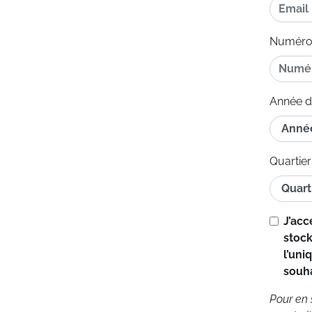
Numéro 
Année d
Quartier
J’ac
stock
l’uni
souha
Pour en 