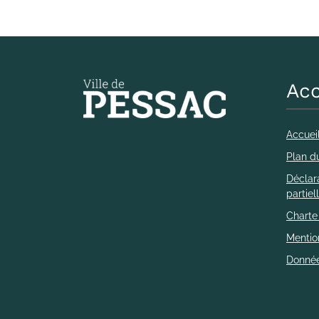
Acc
Accuei
Plan du
Déclara
partie
Charte
Mentio
Donnée