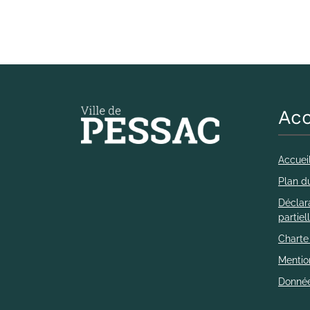
Acc
Accuei
Plan du
Déclara
partie
Charte
Mentio
Donnée