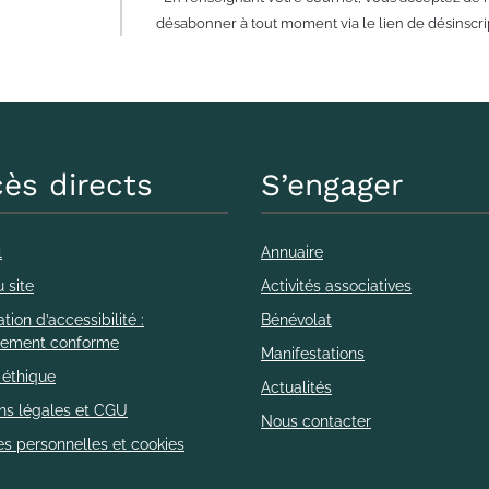
désabonner à tout moment via le lien de désinscrip
ès directs
S’engager
l
Annuaire
 site
Activités associatives
tion d’accessibilité :
Bénévolat
llement conforme
Manifestations
 éthique
Actualités
ns légales et CGU
Nous contacter
s personnelles et cookies