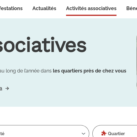
Activités associatives
festations
Actualités
Bén
sociatives
au long de l’année dans
les quartiers près de chez vous
a
ité
Quartier